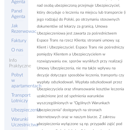
Agenta
nad osobą ubezpieczoną przejmuje Ubezpieczyciel,
Panel
który decyduje o leczeniu na miejscu lub transporcie (i
Agenta
jego rodzaju) do Polski, po otrzymaniu stosownych
Jak
dokumentów od lekarzy za granicą. Umowa
Rezerwowac
Ubezpieczeniowa jest zawarta za pośrednictwem
Faktury
Espace Trans na rzecz Klienta; stronami umowy są:
Klient i Ubezpieczyciel. Espace Trans nie pośredniczy
O nas
pomiędzy Klientem a Ubezpieczycielem w
Info
rozwiązywaniu ew. sporów wynikłych przy realizacji
Praktyczne
Umowy Ubezpieczenia, nie ma także wpływu na
Pobyt
decyzje dotyczące sposobów leczenia, transportu czy
w
wypłaty odszkodowań. Wypłata odszkodowań przez
apartamentach
Ubezpieczyciela oraz sfinansowanie kosztów leczenia
Transport
uzależnione jest od spełnienia warunków
Lotniczy
wyszczególnionych w "Ogólnych Warunkach
Ubezpieczenia
Ubezpieczenia" dostępnych na stronach
internetowych oraz w naszym biurze. Z zakresu
Warunki
ubezpieczenia wyłączone są np. przypadki zajść pod
Uczestnictwa