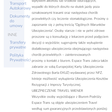
wpływem alkoholu lub środków odurzających,
Transport
wypadki do których doszło na skutek jazdy poza
Autokarowy
oznakowanymi trasami oraz następstwa chorób
Dokumenty
przewlekłych czy leczenie stomatologiczne. Prosimy o
do
zapoznanie się z pełną treścią "Ogólnych Warunków
umowy
Ubezpieczenia". Osoby starsze i nie w pełni zdrowe
INNE
proszone są o konsultację z lekarzem przed podjęciem
Transfery
decyzji o wyjeździe; sugerujemy także wykupienie
prywatne
dodatkowego ubezpieczenia obejmującego następstwa
chorób przewlekłych – zainteresowanych
Polityka
Prywatności
prosimy o kontakt z biurem. Espace Trans zaleca także
zabranie ze sobą Europejskiej Karty Ubezpieczenia
Zdrowotnego (karta EKUZ) wydawanej przez NFZ.
Istnieje możliwość wykupienia Ubezpieczenia Kosztów
Rezygnacji z Imprezy Turystycznej.
UBEZPIECZENIE TRAVEL WIENER
Wszystkie osoby wyjeżdżające z Biurem Podróży
Espace Trans są objęte ubezpieczeniem Travel
według sum gwarancyjnych przedstawionych poniżej: