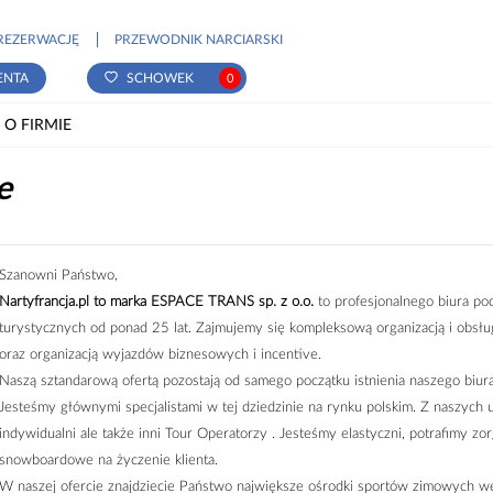
REZERWACJĘ
PRZEWODNIK NARCIARSKI
ENTA
SCHOWEK
0
 O FIRMIE
e
Szanowni Państwo,
Nartyfrancja.pl to marka ESPACE TRANS sp. z o.o.
to profesjonalnego biura pod
turystycznych od ponad 25 lat. Zajmujemy się kompleksową organizacją i obs
oraz organizacją wyjazdów biznesowych i incentive.
Naszą sztandarową ofertą pozostają od samego początku istnienia naszego biura
Jesteśmy głównymi specjalistami w tej dziedzinie na rynku polskim. Z naszych us
indywidualni ale także inni Tour Operatorzy . Jesteśmy elastyczni, potrafimy zo
snowboardowe na życzenie klienta.
W naszej ofercie znajdziecie Państwo największe ośrodki sportów zimowych we F