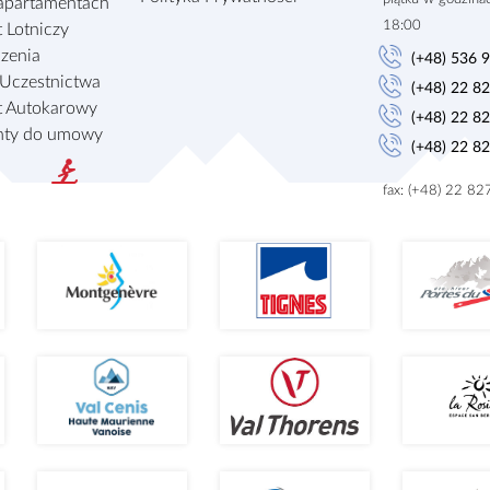
apartamentach
18:00
 Lotniczy
zenia
(+48) 536 
Uczestnictwa
(+48) 22 8
t Autokarowy
(+48) 22 8
ty do umowy
(+48) 22 8
fax: (+48) 22 8