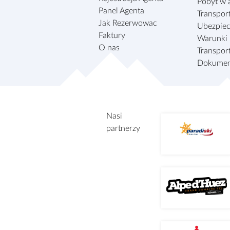
Pobyt w 
Panel Agenta
Transport
Jak Rezerwowac
Ubezpiec
Faktury
Warunki 
O nas
Transpor
Dokumen
Nasi
partnerzy