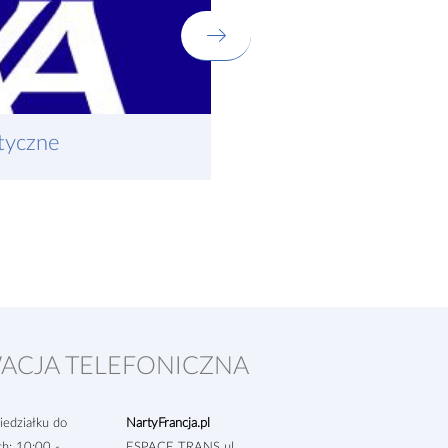
tyczne
Informacje o płatno
Zapłać online
ACJA TELEFONICZNA
edziałku do
NartyFrancja.pl
ch: 10:00 -
ESPACE TRANS ul.