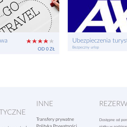
twa
Ubezpieczenia turys
Bezpeczny urlop
OD 0 ZŁ
INNE
REZERW
TYCZNE
Transfery prywatne
Dostępne od poni
Polityka Prywatności
piątku w godzina