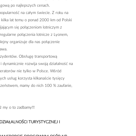
egową po najlepszych cenach.
 popularność na całym świecie. Z roku na
e kilka lat temu o ponad 2000 km od Polski
ijającym się połączeniom lotniczym z
ą regularne połączenia lotnicze z Lyonem,
olejny organizuje dla nas połączenie
zawa.
rezydentów. Obsługę transportową
i dynamicznie rozwija swoją działalność na
peratorów nie tylko w Polsce. Wśród
szych usług korzysta kilkanaście tysięcy
eczeństwem, mamy do nich 100 % zaufanie,
 my o to zadbamy!!!
IAŁALNOŚCI TURYSTYCZNEJ I