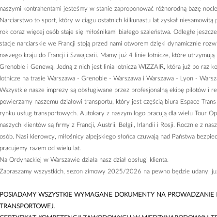
naszymi kontrahentami jesteśmy w stanie zaproponować różnorodną bazę nocl
Narciarstwo to sport, który w ciągu ostatnich kilkunastu lat zyskał niesamowitą
rok coraz więcej osób staje się miłośnikami białego szaleństwa. Odległe jeszcz
stacje narciarskie we Francji stoją przed nami otworem dzięki dynamicznie rozw
naszego kraju do Francji i Szwajcarii. Mamy już 4 linie lotnicze, które utrzymuj
Grenoble i Genewą. Jedną z nich jest linia lotnicza WIZZAIR, która już po raz k
lotnicze na trasie Warszawa - Grenoble - Warszawa i Warszawa - Lyon - Wars
Wszystkie nasze imprezy są obsługiwane przez profesjonalną ekipę pilotów i 
powierzamy naszemu działowi transportu, który jest częścią biura Espace Trans 
rynku usług transportowych. Autokary z naszym logo pracują dla wielu Tour O
naszych klientów są firmy z Francji, Austrii, Belgii, Irlandii i Rosji. Rocznie z na
osób. Nasi kierowcy, miłośnicy alpejskiego słońca czuwają nad Państwa bezpi
pracujemy razem od wielu lat.
Na Ordynackiej w Warszawie działa nasz dział obsługi klienta.
Zapraszamy wszystkich, sezon zimowy 2025/2026 na pewno będzie udany, już
POSIADAMY WSZYSTKIE WYMAGANE DOKUMENTY NA PROWADZANIE DZ
TRANSPORTOWEJ.