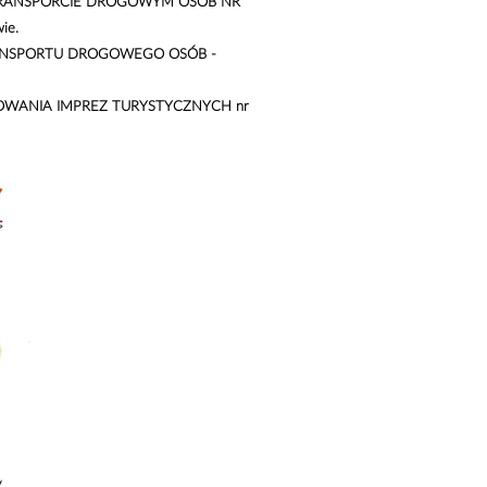
RANSPORCIE DROGOWYM OSÓB NR
ie.
ANSPORTU DROGOWEGO OSÓB -
OWANIA IMPREZ TURYSTYCZNYCH nr