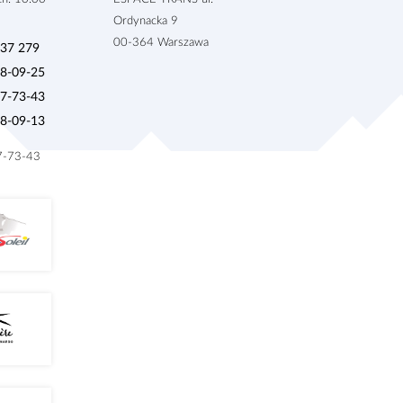
Ordynacka 9
00-364 Warszawa
937 279
28-09-25
27-73-43
28-09-13
27-73-43