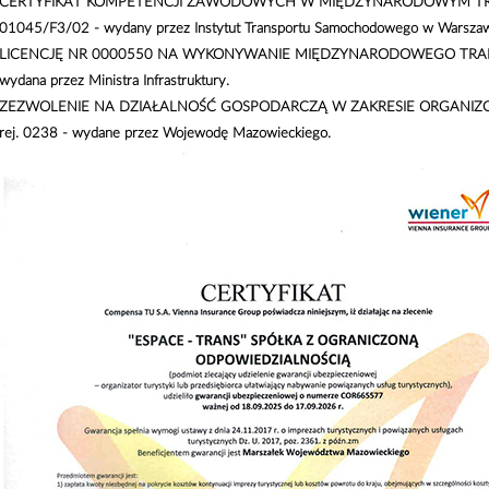
CERTYFIKAT KOMPETENCJI ZAWODOWYCH W MIĘDZYNARODOWYM T
01045/F3/02 - wydany przez Instytut Transportu Samochodowego w Warszaw
LICENCJĘ NR 0000550 NA WYKONYWANIE MIĘDZYNARODOWEGO TR
wydana przez Ministra Infrastruktury.
ZEZWOLENIE NA DZIAŁALNOŚĆ GOSPODARCZĄ W ZAKRESIE ORGANIZ
rej. 0238 - wydane przez Wojewodę Mazowieckiego.