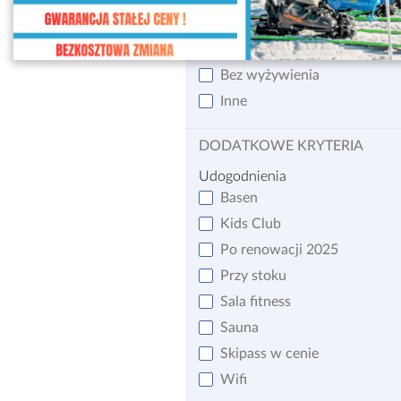
Śniadanie i obiadokolacja
Śniadanie
Bez wyżywienia
Inne
DODATKOWE KRYTERIA
Udogodnienia
Basen
Kids Club
Po renowacji 2025
Przy stoku
Sala fitness
Sauna
Skipass w cenie
Wifi