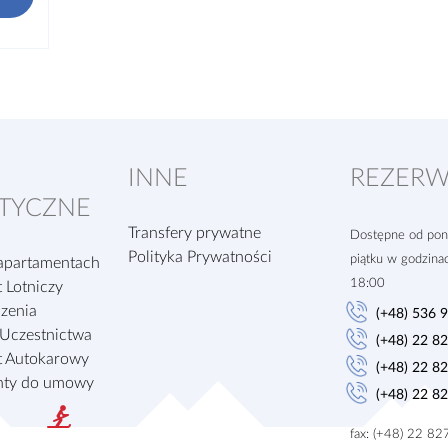
INNE
REZERW
TYCZNE
Transfery prywatne
Dostępne od poni
Polityka Prywatności
piątku w godzina
apartamentach
18:00
 Lotniczy
zenia
(+48) 536 
Uczestnictwa
(+48) 22 8
t Autokarowy
(+48) 22 8
ty do umowy
(+48) 22 8
fax: (+48) 22 8