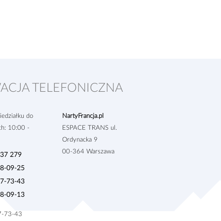
ACJA TELEFONICZNA
edziałku do
NartyFrancja.pl
ch: 10:00 -
ESPACE TRANS ul.
Ordynacka 9
00-364 Warszawa
937 279
28-09-25
27-73-43
28-09-13
27-73-43