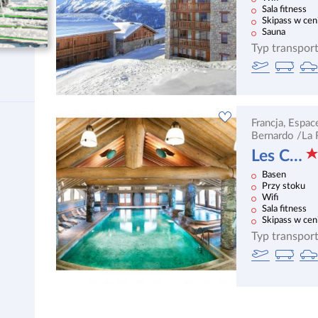
Sala fitness
Skipass w cen
Sauna
Typ transport
Francja,
Espac
Bernardo
/La 
Les Cimes Blanches
Basen
Przy stoku
Wifi
Sala fitness
Skipass w cen
Sauna
Typ transport