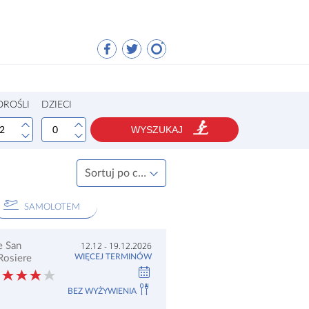
OROŚLI
DZIECI
WYSZUKAJ
Sortuj po cenie rosnąco
SAMOLOTEM
12.12 - 19.12.2026
e San
WIĘCEJ TERMINÓW
Rosiere
BEZ WYŻYWIENIA