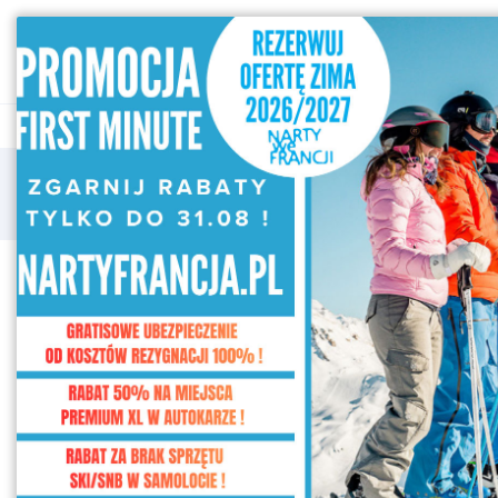
SPRAWDŹ 
KONTAKT
PANEL KLI
STRONA GŁÓWNA
WYNIKI WYS
KIERUNEK
Dowolny
CENA
Za osobę
Od
Do
WYŻYWIENIE
All Inclusive
3 posiłki