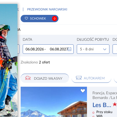
REZERWACJĘ
PRZEWODNIK NARCIARSKI
ENTA
SCHOWEK
0
ZUKIWANIA
DATA
DŁUGOŚĆ POBYTU
D
-
5 - 8 dni
Znaleziono
2
ofert
AUTOKAREM
DOJAZD WŁASNY
Francja,
Espac
Bernardo
/La 
Les Balcons de la Rosiere
Przy stoku
Wifi