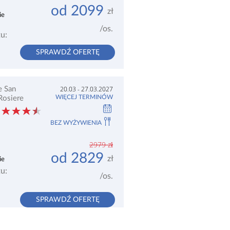
od
2099
zł
ie
/
os.
u:
SPRAWDŹ OFERTĘ
20.03 - 27.03.2027
e San
WIĘCEJ TERMINÓW
Rosiere
BEZ WYŻYWIENIA
2979
zł
od
2829
zł
ie
u:
/
os.
SPRAWDŹ OFERTĘ