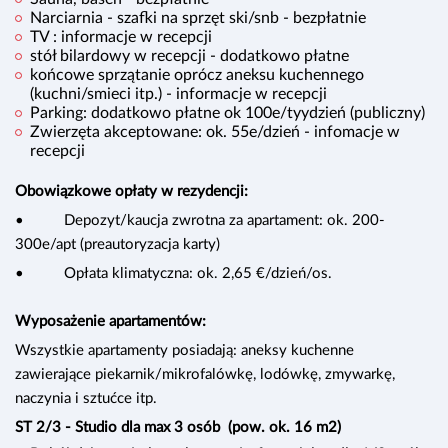
Narciarnia - szafki na sprzęt ski/snb - bezpłatnie
TV : informacje w recepcji
stół bilardowy w recepcji - dodatkowo płatne
końcowe sprzątanie oprócz aneksu kuchennego
(kuchni/smieci itp.) - informacje w recepcji
Parking: dodatkowo płatne ok 100e/tyydzień (publiczny)
Zwierzęta akceptowane: ok. 55e/dzień - infomacje w
recepcji
Obowiązkowe opłaty w rezydencji:
• Depozyt/kaucja zwrotna za apartament: ok. 200-
300e/apt (preautoryzacja karty)
• Opłata klimatyczna: ok. 2,65 €/dzień/os.
Wyposażenie apartamentów:
Wszystkie apartamenty posiadają: aneksy kuchenne
zawierające piekarnik/mikrofalówkę, lodówkę, zmywarkę,
naczynia i sztućce itp.
ST 2/3 - Studio dla max 3 osób
(pow. ok. 16 m2)