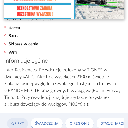
Francja
/
Tignes - Val d'Isere
/
Tignes
Najważniejsze zalety
Basen
Sauna
Skipass w cenie
Wifi
Informacje ogólne
Inter-Résidences Rezydencje położona w TIGNES w
dzielnicy VAL CLARET na wysokości 2100m, świetnie
zlokalizowanej względem szybkiego dostępu do lodowca
GRANDE MOTTE oraz głównych wyciągów (Bollin, Fresse,
Tichot). Przy rezydencji znajduje się także przystanek
skibusa dowożący do wyciągów (400m) a t...
ŚWIADCZENIA
O REGIONIE
STACJE NARCIAR
OBIEKT