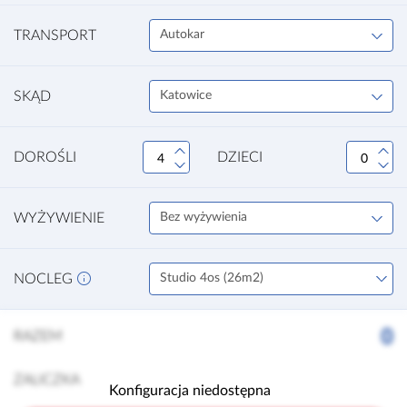
TRANSPORT
Autokar
SKĄD
Katowice
DOROŚLI
DZIECI
WYŻYWIENIE
Bez wyżywienia
NOCLEG
Studio 4os (26m2)
0
RAZEM
ZALICZKA
Konfiguracja niedostępna