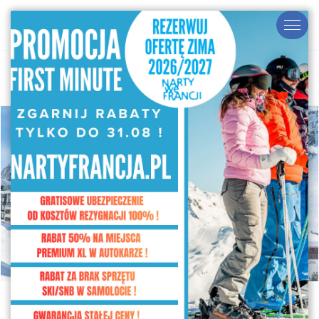
STRONA GŁÓWNA
WYNIKI WYSZUKIWANIA
FRANCJA
TIGNES - VAL D'ISERE
TIGNES
INTER-RÉSIDENCES
SKIPASS W CENIE
Inter-Résidences