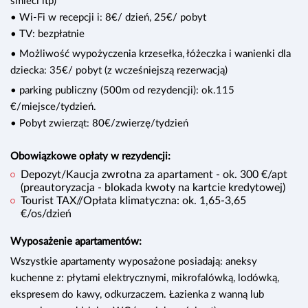
śmieci itp)
• Wi-Fi w recepcji i: 8€/ dzień, 25€/ pobyt
• TV: bezpłatnie
• Możliwość wypożyczenia krzesełka, łóżeczka i wanienki dla
dziecka: 35€/ pobyt (z wcześniejszą rezerwacją)
• parking publiczny (500m od rezydencji): ok.115
€/miejsce/tydzień.
• Pobyt zwierząt: 80€/zwierzę/tydzień
Obowiązkowe opłaty w rezydencji:
Depozyt/Kaucja zwrotna za apartament - ok. 300 €/apt
(preautoryzacja - blokada kwoty na kartcie kredytowej)
Tourist TAX//Opłata klimatyczna: ok. 1,65-3,65
€/os/dzień
Wyposażenie apartamentów:
Wszystkie apartamenty wyposażone posiadają: aneksy
kuchenne z: płytami elektrycznymi, mikrofalówką, lodówką,
ekspresem do kawy, odkurzaczem. Łazienka z wanną lub