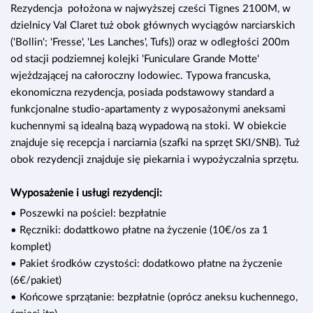
Rezydencja położona w najwyższej cześci Tignes 2100M, w
dzielnicy Val Claret tuż obok głównych wyciągów narciarskich
('Bollin'; 'Fresse', 'Les Lanches', Tufs)) oraz w odległości 200m
od stacji podziemnej kolejki 'Funiculare Grande Motte'
wjeżdzającej na całoroczny lodowiec. Typowa francuska,
ekonomiczna rezydencja, posiada podstawowy standard a
funkcjonalne studio-apartamenty z wyposażonymi aneksami
kuchennymi są idealną bazą wypadową na stoki. W obiekcie
znajduje się recepcja i narciarnia (szafki na sprzęt SKI/SNB). Tuż
obok rezydencji znajduje się piekarnia i wypożyczalnia sprzętu.
Wyposażenie i usługi rezydencji:
• Poszewki na pościel: bezpłatnie
• Ręczniki: dodattkowo płatne na życzenie (10€/os za 1
komplet)
• Pakiet środków czystości: dodatkowo płatne na życzenie
(6€/pakiet)
• Końcowe sprzątanie: bezpłatnie (oprócz aneksu kuchennego,