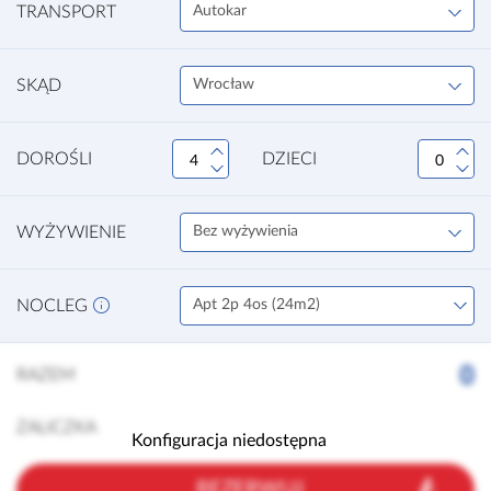
TRANSPORT
Autokar
SKĄD
Wrocław
DOROŚLI
DZIECI
WYŻYWIENIE
Bez wyżywienia
NOCLEG
Apt 2p 4os (24m2)
0
RAZEM
ZALICZKA
Konfiguracja niedostępna
REZERWUJ