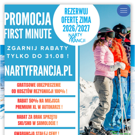
STRONA GŁÓWNA
WYNIKI WYSZUKIWANIA
FRANCJA
TIGNES - VAL D'ISERE
TIGNES
LE HAMEAU DU BORSAT
SKIPASS W CENIE
Le Hameau du Borsat