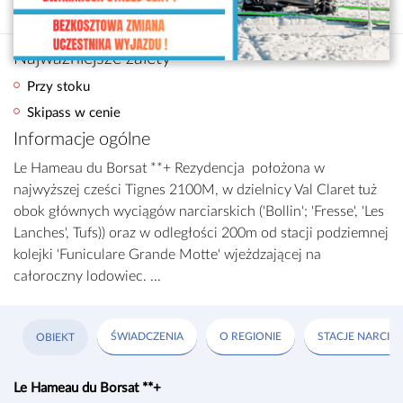
Francja
/
Tignes - Val d'Isere
/
Tignes
Najważniejsze zalety
Przy stoku
Skipass w cenie
Informacje ogólne
Le Hameau du Borsat **+ Rezydencja położona w
najwyższej cześci Tignes 2100M, w dzielnicy Val Claret tuż
obok głównych wyciągów narciarskich ('Bollin'; 'Fresse', 'Les
Lanches', Tufs)) oraz w odległości 200m od stacji podziemnej
kolejki 'Funiculare Grande Motte' wjeżdzającej na
całoroczny lodowiec. ...
ŚWIADCZENIA
O REGIONIE
STACJE NARCIAR
OBIEKT
Le Hameau du Borsat **+